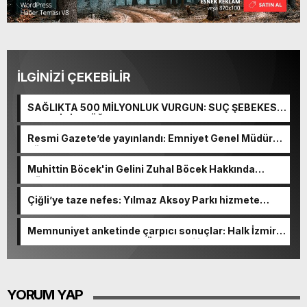
İLGİNİZİ ÇEKEBİLİR
SAĞLIKTA 500 MİLYONLUK VURGUN: SUÇ ŞEBEKESİ
KAÇIŞ İÇİN DÜĞMEYE BASTI!
Resmi Gazete’de yayınlandı: Emniyet Genel Müdürü
görevden alındı!
Muhittin Böcek'in Gelini Zuhal Böcek Hakkında
Gözaltı Kararı!
Çiğli’ye taze nefes: Yılmaz Aksoy Parkı hizmete
açıldı
Memnuniyet anketinde çarpıcı sonuçlar: Halk İzmirli
başkanlardan memnun, Ömer Eşki ilk sırada
YORUM YAP