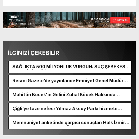
İLGİNİZİ ÇEKEBİLİR
SAĞLIKTA 500 MİLYONLUK VURGUN: SUÇ ŞEBEKESİ
KAÇIŞ İÇİN DÜĞMEYE BASTI!
Resmi Gazete’de yayınlandı: Emniyet Genel Müdürü
görevden alındı!
Muhittin Böcek'in Gelini Zuhal Böcek Hakkında
Gözaltı Kararı!
Çiğli’ye taze nefes: Yılmaz Aksoy Parkı hizmete
açıldı
Memnuniyet anketinde çarpıcı sonuçlar: Halk İzmirli
başkanlardan memnun, Ömer Eşki ilk sırada