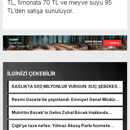
TL, limonata 70 TL ve meyve suyu 95
TL’den satışa sunuluyor.
İLGİNİZİ ÇEKEBİLİR
SAĞLIKTA 500 MİLYONLUK VURGUN: SUÇ ŞEBEKESİ
KAÇIŞ İÇİN DÜĞMEYE BASTI!
Resmi Gazete’de yayınlandı: Emniyet Genel Müdürü
görevden alındı!
Muhittin Böcek'in Gelini Zuhal Böcek Hakkında
Gözaltı Kararı!
Çiğli’ye taze nefes: Yılmaz Aksoy Parkı hizmete