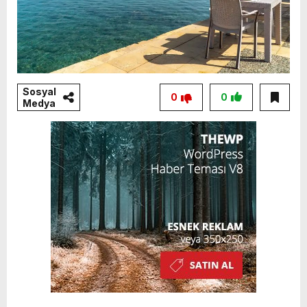
Sosyal
0
0
Medya