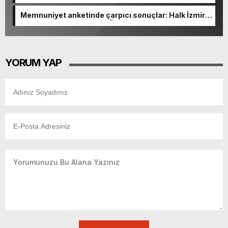
açıldı
Memnuniyet anketinde çarpıcı sonuçlar: Halk İzmirli
başkanlardan memnun, Ömer Eşki ilk sırada
YORUM YAP