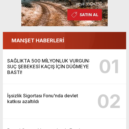
MANŞET HABERLERİ
01
SAĞLIKTA 500 MİLYONLUK VURGUN:
SUÇ ŞEBEKESİ KAÇIŞ İÇİN DÜĞMEYE
BASTI!
02
İşsizlik Sigortası Fonu'nda devlet
katkısı azaltıldı