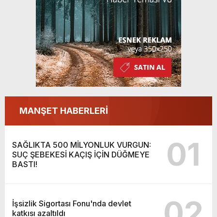
MANŞET HABERLERİ
01
SAĞLIKTA 500 MİLYONLUK VURGUN:
SUÇ ŞEBEKESİ KAÇIŞ İÇİN DÜĞMEYE
BASTI!
02
İşsizlik Sigortası Fonu'nda devlet
katkısı azaltıldı