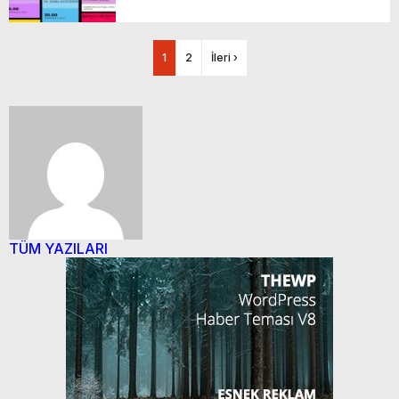
1
2
İleri ›
TÜM YAZILARI