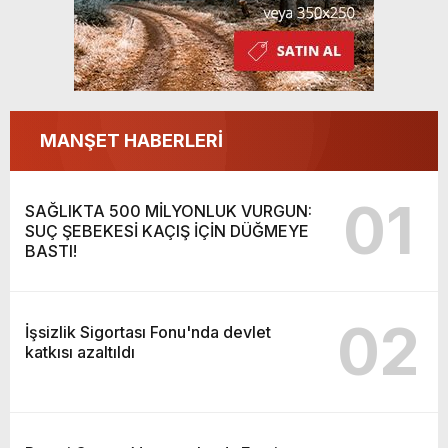
MANŞET HABERLERİ
01
SAĞLIKTA 500 MİLYONLUK VURGUN:
SUÇ ŞEBEKESİ KAÇIŞ İÇİN DÜĞMEYE
BASTI!
02
İşsizlik Sigortası Fonu'nda devlet
katkısı azaltıldı