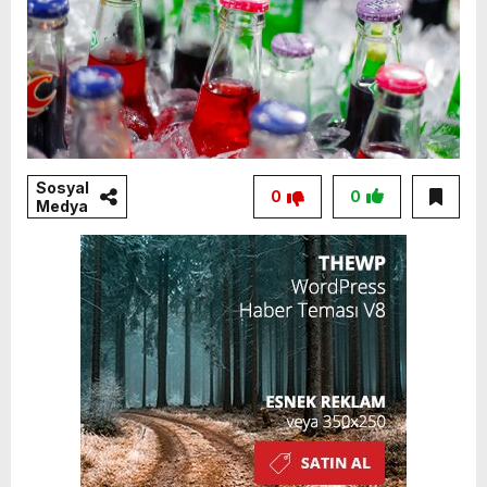
Sosyal
0
0
Medya