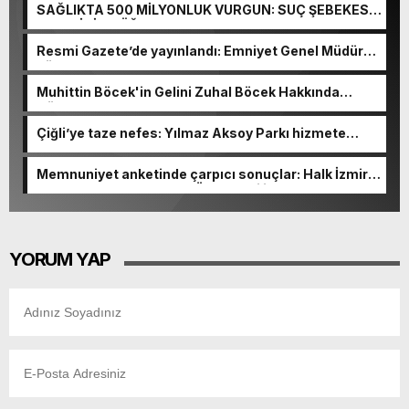
SAĞLIKTA 500 MİLYONLUK VURGUN: SUÇ ŞEBEKESİ
KAÇIŞ İÇİN DÜĞMEYE BASTI!
Resmi Gazete’de yayınlandı: Emniyet Genel Müdürü
görevden alındı!
Muhittin Böcek'in Gelini Zuhal Böcek Hakkında
Gözaltı Kararı!
Çiğli’ye taze nefes: Yılmaz Aksoy Parkı hizmete
açıldı
Memnuniyet anketinde çarpıcı sonuçlar: Halk İzmirli
başkanlardan memnun, Ömer Eşki ilk sırada
YORUM YAP