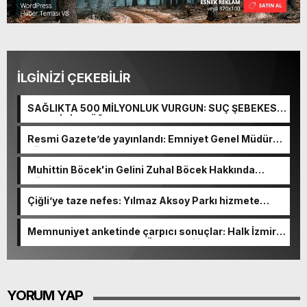
İLGİNİZİ ÇEKEBİLİR
SAĞLIKTA 500 MİLYONLUK VURGUN: SUÇ ŞEBEKESİ
KAÇIŞ İÇİN DÜĞMEYE BASTI!
Resmi Gazete’de yayınlandı: Emniyet Genel Müdürü
görevden alındı!
Muhittin Böcek'in Gelini Zuhal Böcek Hakkında
Gözaltı Kararı!
Çiğli’ye taze nefes: Yılmaz Aksoy Parkı hizmete
açıldı
Memnuniyet anketinde çarpıcı sonuçlar: Halk İzmirli
başkanlardan memnun, Ömer Eşki ilk sırada
YORUM YAP