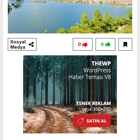
Sosyal
0
0
Medya