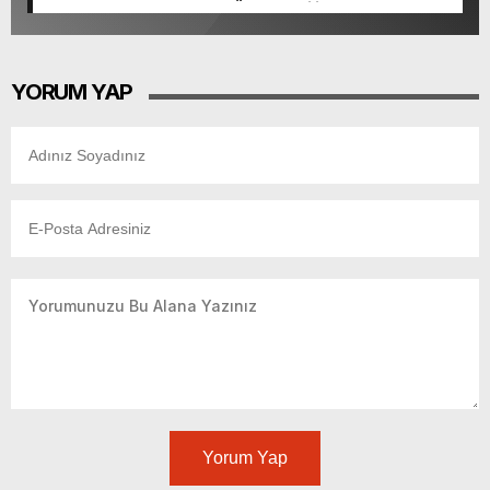
başkanlardan memnun, Ömer Eşki ilk sırada
YORUM YAP
Yorum Yap