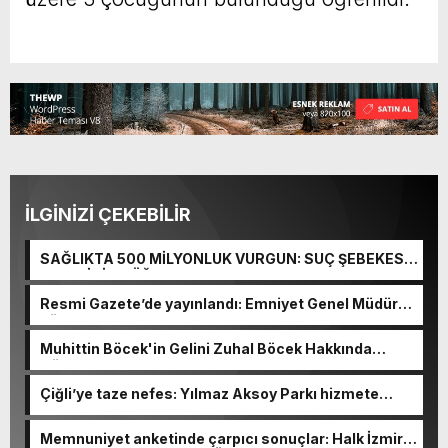
İLGİNİZİ ÇEKEBİLİR
SAĞLIKTA 500 MİLYONLUK VURGUN: SUÇ ŞEBEKESİ
KAÇIŞ İÇİN DÜĞMEYE BASTI!
Resmi Gazete’de yayınlandı: Emniyet Genel Müdürü
görevden alındı!
Muhittin Böcek'in Gelini Zuhal Böcek Hakkında
Gözaltı Kararı!
Çiğli’ye taze nefes: Yılmaz Aksoy Parkı hizmete
açıldı
Memnuniyet anketinde çarpıcı sonuçlar: Halk İzmirli