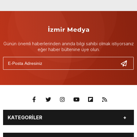
Günün önemli haberlerinden anında bilgi sahibi olmak istiyorsanız
eğer haber bültenine üye olun.
KATEGORİLER
GÜNDEM
DÜNYA