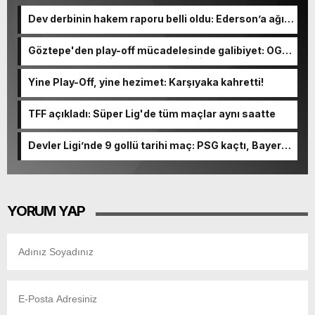
Dev derbinin hakem raporu belli oldu: Ederson’a ağır
ceza yolda!
Göztepe'den play-off mücadelesinde galibiyet: OGM
Ormanspor'u evinde 90-92 devirdi
Yine Play-Off, yine hezimet: Karşıyaka kahretti!
TFF açıkladı: Süper Lig'de tüm maçlar aynı saatte
Devler Ligi’nde 9 gollü tarihi maç: PSG kaçtı, Bayern
kovaladı!
YORUM YAP