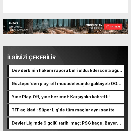
İLGİNİZİ ÇEKEBİLİR
Dev derbinin hakem raporu belli oldu: Ederson’a ağır
ceza yolda!
Göztepe'den play-off mücadelesinde galibiyet: OGM
Ormanspor'u evinde 90-92 devirdi
Yine Play-Off, yine hezimet: Karşıyaka kahretti!
TFF açıkladı: Süper Lig'de tüm maçlar aynı saatte
Devler Ligi’nde 9 gollü tarihi maç: PSG kaçtı, Bayern
kovaladı!