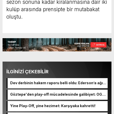
sezon sonuna kadar kiralanmasına dair iki
kulüp arasında prensipte bir mutabakat
oluştu.
İLGİNİZİ ÇEKEBİLİR
Dev derbinin hakem raporu belli oldu: Ederson’a ağır
ceza yolda!
Göztepe'den play-off mücadelesinde galibiyet: OGM
Ormanspor'u evinde 90-92 devirdi
Yine Play-Off, yine hezimet: Karşıyaka kahretti!