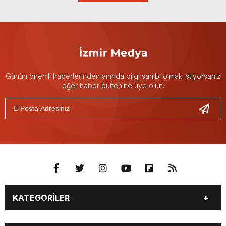
Günün önemli haberlerinden anında bilgi sahibi olmak istiyorsanız
eğer haber bültenine üye olun.
KATEGORİLER
GÜNDEM
DÜNYA