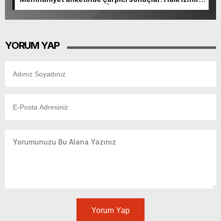
başkanlardan memnun, Ömer Eşki ilk sırada
YORUM YAP
Yorum Yap