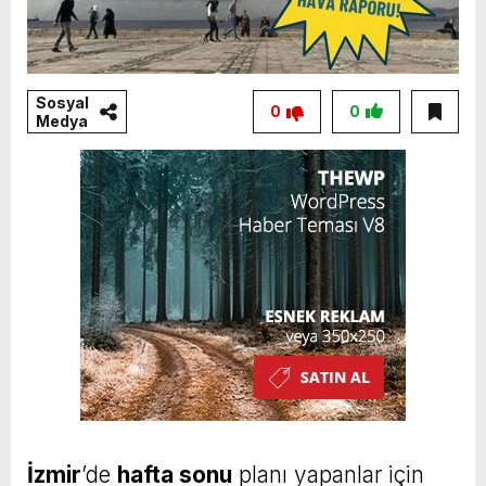
Sosyal
0
0
Medya
İzmir
’de
hafta sonu
planı yapanlar için