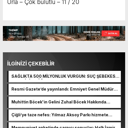
Urla – Çok bulutlu – 11 / 20
İLGİNİZİ ÇEKEBİLİR
SAĞLIKTA 500 MİLYONLUK VURGUN: SUÇ ŞEBEKESİ
KAÇIŞ İÇİN DÜĞMEYE BASTI!
Resmi Gazete’de yayınlandı: Emniyet Genel Müdürü
görevden alındı!
Muhittin Böcek'in Gelini Zuhal Böcek Hakkında
Gözaltı Kararı!
Çiğli’ye taze nefes: Yılmaz Aksoy Parkı hizmete
açıldı
Memnuniyet anketinde çarpıcı sonuçlar: Halk İzmirli