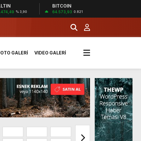
LTIN
BITCOIN
!
.474,49
64.573,93
% 3,90
0.821
k sırada
FOTO GALERİ
VIDEO GALERİ
rı yük kazaya neden oldu
üzüntülerini paylaştı
!