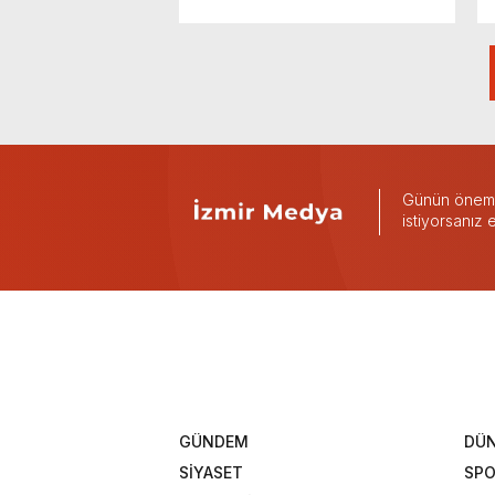
Günün önemli
istiyorsanız
GÜNDEM
DÜ
SİYASET
SP