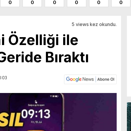
0
0
0
0
0
0
5 views kez okundu.
Özelliği ile
Geride Bıraktı
0:03