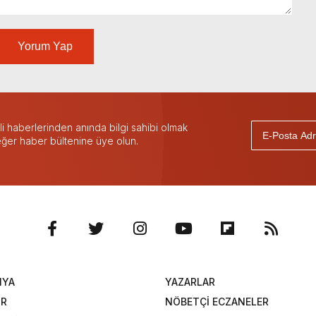
Yorum Yap
 haberlerinden anında bilgi sahibi olmak
 eğer haber bültenine üye olun.
NYA
YAZARLAR
OR
NÖBETÇİ ECZANELER