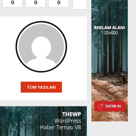
0
0
0
0
0
0
TÜM YAZILARI