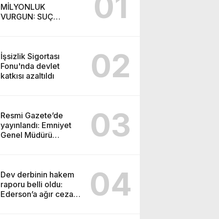
01
MİLYONLUK
VURGUN: SUÇ
ŞEBEKESİ KAÇIŞ İÇİN
DÜĞMEYE BASTI!
02
İşsizlik Sigortası
Fonu'nda devlet
katkısı azaltıldı
03
Resmi Gazete’de
yayınlandı: Emniyet
Genel Müdürü
görevden alındı!
04
Dev derbinin hakem
raporu belli oldu:
Ederson’a ağır ceza
yolda!