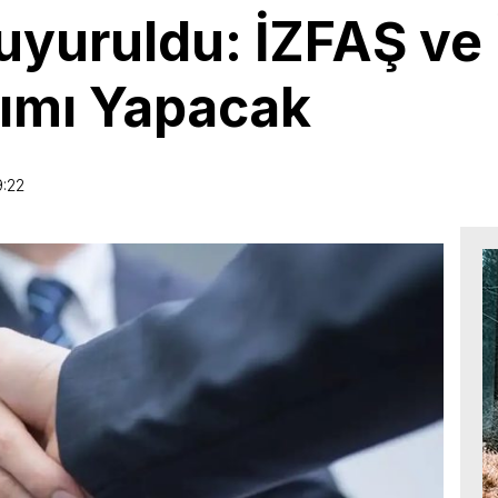
uyuruldu: İZFAŞ ve
lımı Yapacak
:22