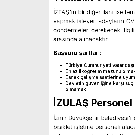
İZFAŞ'ın bir diğer ilanı ise te
yapmak isteyen adayların CV'
göndermeleri gerekecek. İlgi
arasında alınacaktır.
Başvuru şartları:
Türkiye Cumhuriyeti vatandaş
En az ilköğretim mezunu olma
Esnek çalışma saatlerine uyu
Devletin güvenliğine karşı suç
olmamak
İZULAŞ Personel 
İzmir Büyükşehir Belediyesi'ne
bisiklet işletme personeli ala