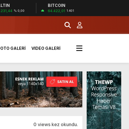
LTIN
BITCOIN
!
.231,44
64.422,01
% 0,00
1.401
k sırada
FOTO GALERİ
VIDEO GALERİ
rı yük kazaya neden oldu
üzüntülerini paylaştı
!
0 views kez okundu.