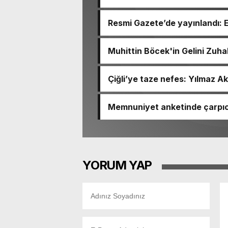
BASTI!
Resmi Gazete’de yayınlandı: 
Muhittin Böcek'in Gelini Zuha
Çiğli’ye taze nefes: Yılmaz Ak
Memnuniyet anketinde çarpıcı
Ömer Eşki ilk sırada
YORUM YAP