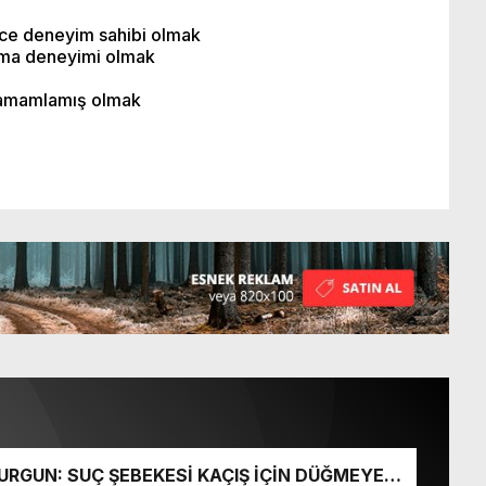
nce deneyim sahibi olmak
ama deneyimi olmak
 tamamlamış olmak
URGUN: SUÇ ŞEBEKESİ KAÇIŞ İÇİN DÜĞMEYE