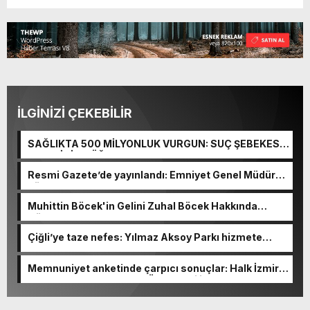
İLGİNİZİ ÇEKEBİLİR
SAĞLIKTA 500 MİLYONLUK VURGUN: SUÇ ŞEBEKESİ
KAÇIŞ İÇİN DÜĞMEYE BASTI!
Resmi Gazete’de yayınlandı: Emniyet Genel Müdürü
görevden alındı!
Muhittin Böcek'in Gelini Zuhal Böcek Hakkında
Gözaltı Kararı!
Çiğli’ye taze nefes: Yılmaz Aksoy Parkı hizmete
açıldı
Memnuniyet anketinde çarpıcı sonuçlar: Halk İzmirli
başkanlardan memnun, Ömer Eşki ilk sırada