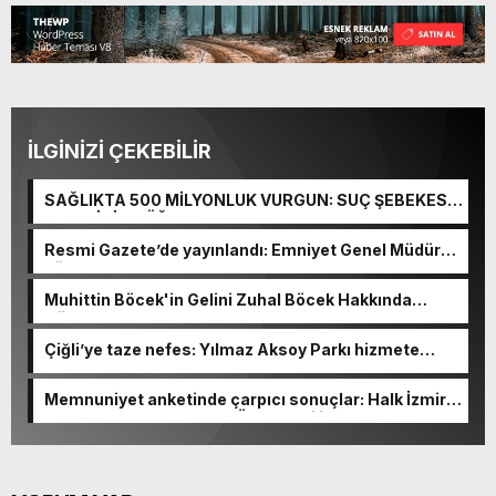
İLGİNİZİ ÇEKEBİLİR
SAĞLIKTA 500 MİLYONLUK VURGUN: SUÇ ŞEBEKESİ
KAÇIŞ İÇİN DÜĞMEYE BASTI!
Resmi Gazete’de yayınlandı: Emniyet Genel Müdürü
görevden alındı!
Muhittin Böcek'in Gelini Zuhal Böcek Hakkında
Gözaltı Kararı!
Çiğli’ye taze nefes: Yılmaz Aksoy Parkı hizmete
açıldı
Memnuniyet anketinde çarpıcı sonuçlar: Halk İzmirli
başkanlardan memnun, Ömer Eşki ilk sırada