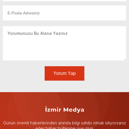
Yorum Yap
Günün önemli haberlerinden anında bilgi sahibi olmak istiyorsanız
eğer haber bültenine üye olun.