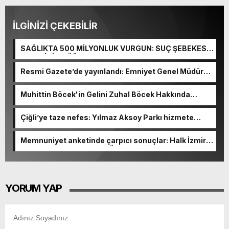
İLGİNİZİ ÇEKEBİLİR
SAĞLIKTA 500 MİLYONLUK VURGUN: SUÇ ŞEBEKESİ
KAÇIŞ İÇİN DÜĞMEYE BASTI!
Resmi Gazete’de yayınlandı: Emniyet Genel Müdürü
görevden alındı!
Muhittin Böcek'in Gelini Zuhal Böcek Hakkında
Gözaltı Kararı!
Çiğli’ye taze nefes: Yılmaz Aksoy Parkı hizmete
açıldı
Memnuniyet anketinde çarpıcı sonuçlar: Halk İzmirli
başkanlardan memnun, Ömer Eşki ilk sırada
YORUM YAP