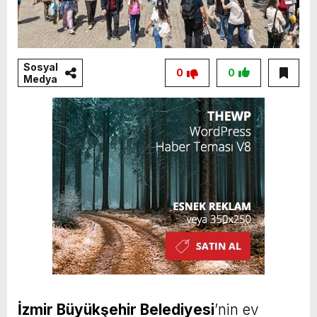
Sosyal
0
0
Medya
İzmir Büyükşehir Belediyesi
’nin ev