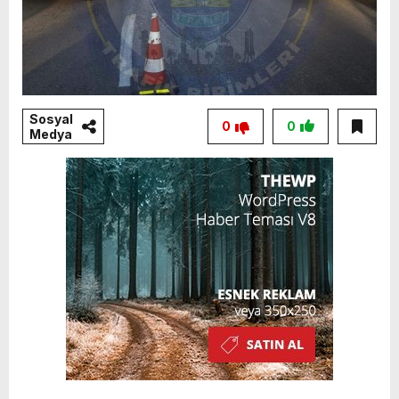
Sosyal
0
0
Medya