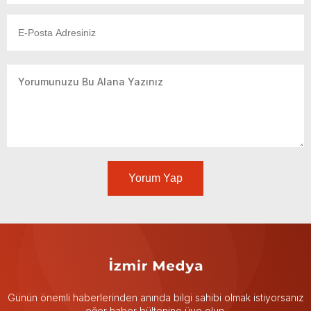
Yorum Yap
Günün önemli haberlerinden anında bilgi sahibi olmak istiyorsanız
eğer haber bültenine üye olun.