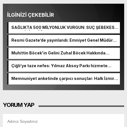
İLGİNİZİ ÇEKEBİLİR
SAĞLIKTA 500 MİLYONLUK VURGUN: SUÇ ŞEBEKESİ
KAÇIŞ İÇİN DÜĞMEYE BASTI!
Resmi Gazete’de yayınlandı: Emniyet Genel Müdürü
görevden alındı!
Muhittin Böcek'in Gelini Zuhal Böcek Hakkında
Gözaltı Kararı!
Çiğli’ye taze nefes: Yılmaz Aksoy Parkı hizmete
açıldı
Memnuniyet anketinde çarpıcı sonuçlar: Halk İzmirli
başkanlardan memnun, Ömer Eşki ilk sırada
YORUM YAP