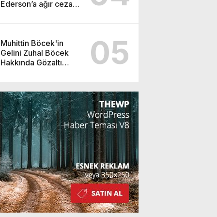
Ederson’a ağır ceza
yolda!
05
Muhittin Böcek'in
Gelini Zuhal Böcek
Hakkında Gözaltı
Kararı!