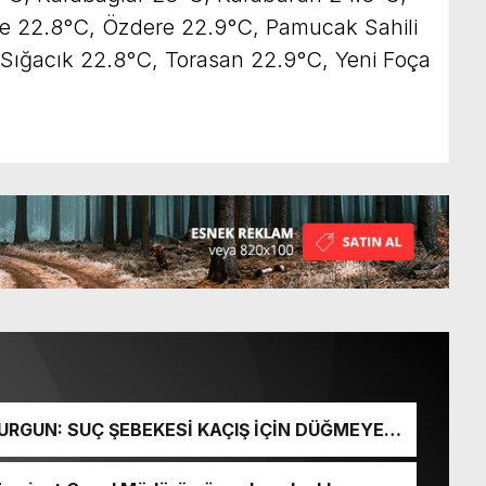
e 22.8°C, Özdere 22.9°C, Pamucak Sahili
, Sığacık 22.8°C, Torasan 22.9°C, Yeni Foça
URGUN: SUÇ ŞEBEKESİ KAÇIŞ İÇİN DÜĞMEYE