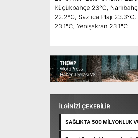
Küçükbahçe 23°C, Narlıbahç
22.2°C, Sazlıca Plajı 23.3°C
23.1°C, Yenişakran 23.1°C.
İLGİNİZİ ÇEKEBİLİR
SAĞLIKTA 500 MİLYONLUK V
BASTI!