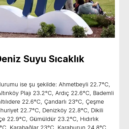
Deniz Suyu Sıcaklık
k durumu ise şu şekilde: Ahmetbeyli 22.7°C,
Altınköy Plajı 23.2°C, Ardıç 22.6°C, Bademli
altılıdere 22.6°C, Çandarlı 23°C, Çeşme
uriyet 22.7°C, Denizköy 22.8°C, Dikili
çe 22.9°C, Gümüldür 23.2°C, Hıdırlık
.8°C, Karabağlar 23°C, Karaburun 24.8°C,