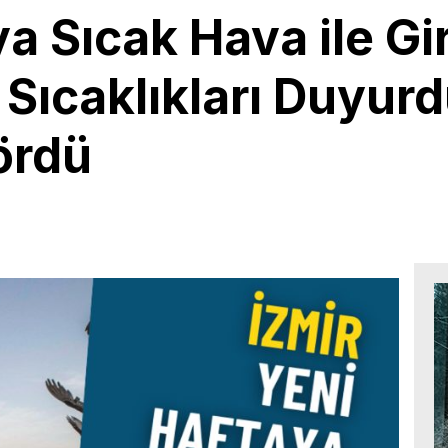
a Sıcak Hava ile Gir
 Sıcaklıkları Duyurd
ördü