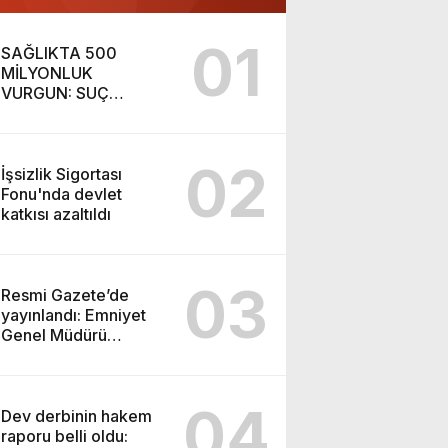
01
SAĞLIKTA 500
MİLYONLUK
VURGUN: SUÇ
ŞEBEKESİ KAÇIŞ İÇİN
DÜĞMEYE BASTI!
02
İşsizlik Sigortası
Fonu'nda devlet
katkısı azaltıldı
03
Resmi Gazete’de
yayınlandı: Emniyet
Genel Müdürü
görevden alındı!
04
Dev derbinin hakem
raporu belli oldu: