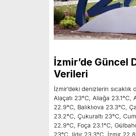
İzmir’de Güncel 
Verileri
İzmir’deki denizlerin sıcaklı
Alaçatı 23°C, Aliağa 23.1°C, 
22.9°C, Balıklıova 23.3°C, Ç
23.2°C, Çukuraltı 23°C, Cumh
22.9°C, Foça 23.1°C, Gülbah
23°C, Ildır 23.3°C, İzmir 22