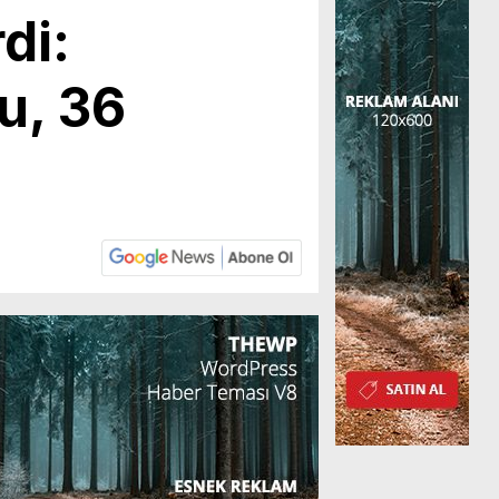
di:
u, 36