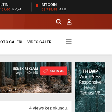
LTIN
BITCOIN
.167,60
63.739,99
% -1,44
-1.712
k sırada
FOTO GALERİ
VIDEO GALERİ
rı yük kazaya neden oldu
üzüntülerini paylaştı
!
4 views kez okundu.