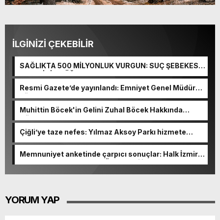
İLGİNİZİ ÇEKEBİLİR
SAĞLIKTA 500 MİLYONLUK VURGUN: SUÇ ŞEBEKESİ
KAÇIŞ İÇİN DÜĞMEYE BASTI!
Resmi Gazete’de yayınlandı: Emniyet Genel Müdürü
görevden alındı!
Muhittin Böcek'in Gelini Zuhal Böcek Hakkında
Gözaltı Kararı!
Çiğli’ye taze nefes: Yılmaz Aksoy Parkı hizmete
açıldı
Memnuniyet anketinde çarpıcı sonuçlar: Halk İzmirli
başkanlardan memnun, Ömer Eşki ilk sırada
YORUM YAP