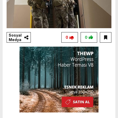
Sosyal
0
0
Medya