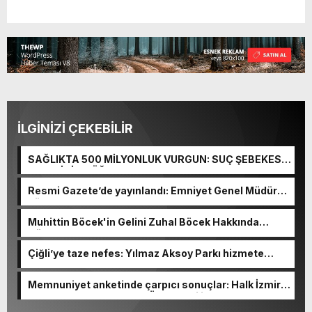
İLGİNİZİ ÇEKEBİLİR
SAĞLIKTA 500 MİLYONLUK VURGUN: SUÇ ŞEBEKESİ
KAÇIŞ İÇİN DÜĞMEYE BASTI!
Resmi Gazete’de yayınlandı: Emniyet Genel Müdürü
görevden alındı!
Muhittin Böcek'in Gelini Zuhal Böcek Hakkında
Gözaltı Kararı!
Çiğli’ye taze nefes: Yılmaz Aksoy Parkı hizmete
açıldı
Memnuniyet anketinde çarpıcı sonuçlar: Halk İzmirli
başkanlardan memnun, Ömer Eşki ilk sırada