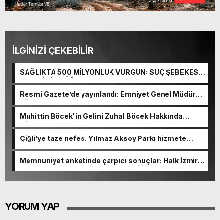
İLGİNİZİ ÇEKEBİLİR
SAĞLIKTA 500 MİLYONLUK VURGUN: SUÇ ŞEBEKESİ
KAÇIŞ İÇİN DÜĞMEYE BASTI!
Resmi Gazete’de yayınlandı: Emniyet Genel Müdürü
görevden alındı!
Muhittin Böcek'in Gelini Zuhal Böcek Hakkında
Gözaltı Kararı!
Çiğli’ye taze nefes: Yılmaz Aksoy Parkı hizmete
açıldı
Memnuniyet anketinde çarpıcı sonuçlar: Halk İzmirli
başkanlardan memnun, Ömer Eşki ilk sırada
YORUM YAP