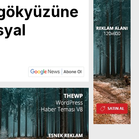
r gökyüzüne
syal