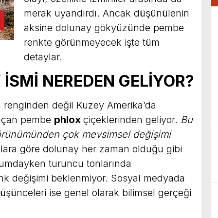
merak uyandırdı. Ancak düşünülenin
aksine dolunay gökyüzünde pembe
renkte görünmeyecek işte tüm
detaylar.
İSMİ NEREDEN GELİYOR?
ın renginden değil Kuzey Amerika’da
 açan pembe
phlox
çiçeklerinden geliyor.
Bu
örünümünden çok mevsimsel değişimi
lara göre dolunay her zaman olduğu gibi
onumdayken turuncu tonlarında
nk değişimi beklenmiyor. Sosyal medyada
düşünceleri ise genel olarak bilimsel gerçeği