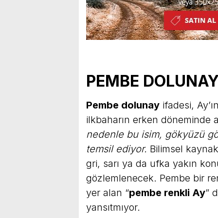
PEMBE DOLUNAY 
Pembe dolunay
ifadesi, Ay’
ilkbaharın erken döneminde
nedenle bu isim, gökyüzü g
temsil ediyor.
Bilimsel kaynak
gri, sarı ya da ufka yakın k
gözlemlenecek. Pembe bir re
yer alan “
pembe renkli Ay
” 
yansıtmıyor.