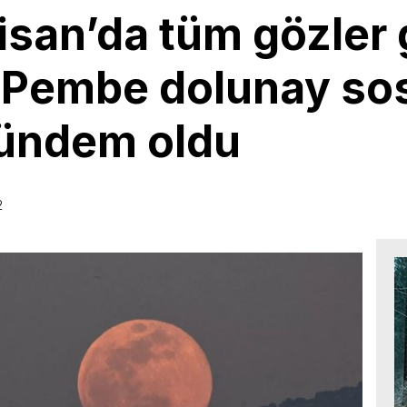
Nisan’da tüm gözle
: Pembe dolunay so
ündem oldu
2