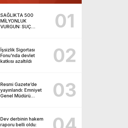
01
SAĞLIKTA 500
MİLYONLUK
VURGUN: SUÇ
ŞEBEKESİ KAÇIŞ İÇİN
DÜĞMEYE BASTI!
02
İşsizlik Sigortası
Fonu'nda devlet
katkısı azaltıldı
03
Resmi Gazete’de
yayınlandı: Emniyet
Genel Müdürü
görevden alındı!
04
Dev derbinin hakem
raporu belli oldu: