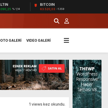
LTIN
BITCOIN
.090,25
63.520,03
% 1,14
-1.359
k sırada
FOTO GALERİ
VIDEO GALERİ
rı yük kazaya neden oldu
üzüntülerini paylaştı
!
1 views kez okundu.