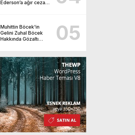
Ederson’a ağır ceza
yolda!
05
Muhittin Böcek'in
Gelini Zuhal Böcek
Hakkında Gözaltı
Kararı!