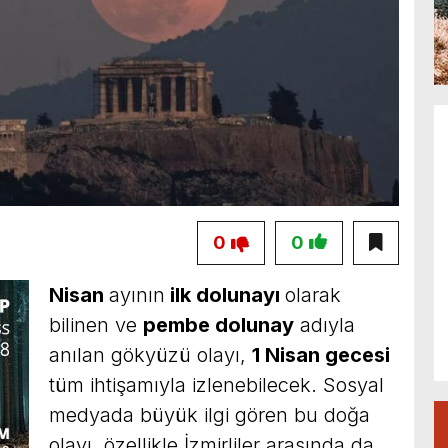
0
0
Nisan
ayının
ilk dolunayı
olarak
bilinen ve
pembe dolunay
adıyla
anılan gökyüzü olayı,
1 Nisan gecesi
tüm ihtişamıyla izlenebilecek. Sosyal
medyada büyük ilgi gören bu doğa
olayı, özellikle İzmirliler arasında da