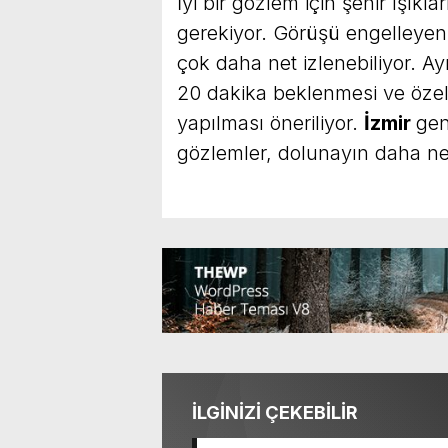
İyi bir gözlem için şehir ışıkl
gerekiyor. Görüşü engelleyen
çok daha net izlenebiliyor. Ay
20 dakika beklenmesi ve özell
yapılması öneriliyor.
İzmir
gen
gözlemler, dolunayın daha net
İLGİNİZİ ÇEKEBİLİR