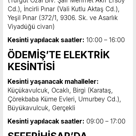
(Turgut Özal Blv. Şair Mehmet Akif Ersoy
Cd.), İncirli Pınar (Vali Kutlu Aktaş Cd.),
Yeşil Pınar (372/1, 9306. Sk. ve Asarlık
Viyadüğü civarı)
Kesinti yapılacak saatler:
10:00 – 16:00
ÖDEMİŞ’TE ELEKTRİK
KESİNTİSİ
Kesinti yaşanacak mahalleler:
Küçükavulcuk, Ocaklı, Birgi (Karataş,
Çörekbaba Küme Evleri, Umurbey Cd.),
Büyükavulcuk, Gerçekli
Kesinti yapılacak saatler:
09:00 – 17:00