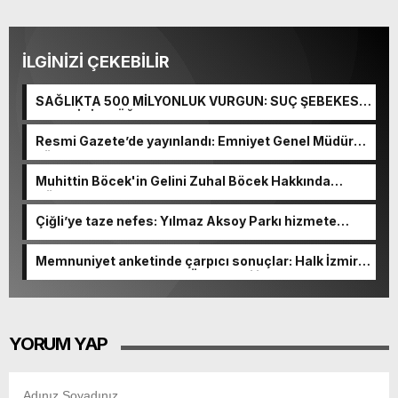
İLGİNİZİ ÇEKEBİLİR
SAĞLIKTA 500 MİLYONLUK VURGUN: SUÇ ŞEBEKESİ
KAÇIŞ İÇİN DÜĞMEYE BASTI!
Resmi Gazete’de yayınlandı: Emniyet Genel Müdürü
görevden alındı!
Muhittin Böcek'in Gelini Zuhal Böcek Hakkında
Gözaltı Kararı!
Çiğli’ye taze nefes: Yılmaz Aksoy Parkı hizmete
açıldı
Memnuniyet anketinde çarpıcı sonuçlar: Halk İzmirli
başkanlardan memnun, Ömer Eşki ilk sırada
YORUM YAP