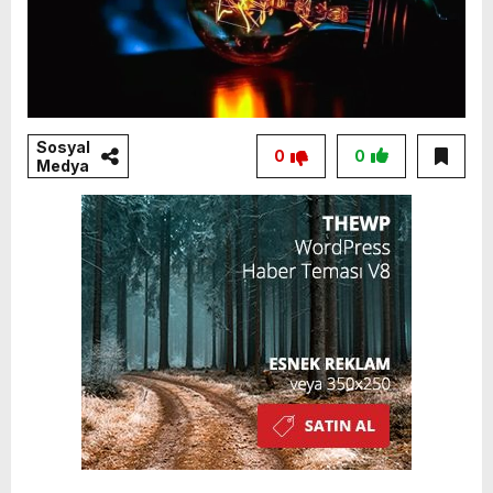
Sosyal
0
0
Medya