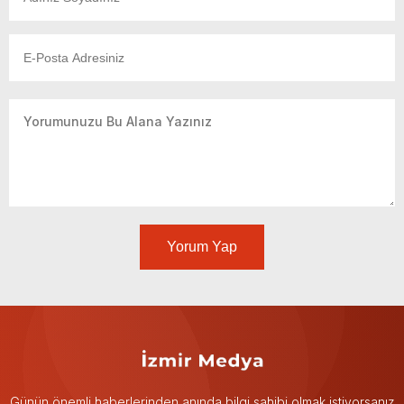
Yorum Yap
Günün önemli haberlerinden anında bilgi sahibi olmak istiyorsanız