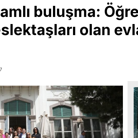
nlamlı buluşma: Öğ
lektaşları olan evl
27