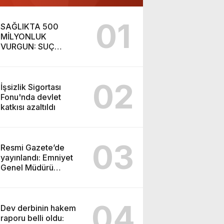
01
SAĞLIKTA 500
MİLYONLUK
VURGUN: SUÇ
ŞEBEKESİ KAÇIŞ İÇİN
DÜĞMEYE BASTI!
02
İşsizlik Sigortası
Fonu'nda devlet
katkısı azaltıldı
03
Resmi Gazete’de
yayınlandı: Emniyet
Genel Müdürü
görevden alındı!
04
Dev derbinin hakem
raporu belli oldu: