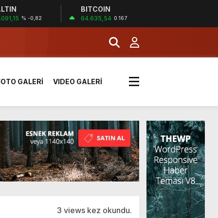
LTIN
BITCOIN
!
.091,15
64.635,54
% -0,82
0.167
k sırada
FOTO GALERİ
VIDEO GALERİ
rı yük kazaya neden oldu
üzüntülerini paylaştı
!
3 views kez okundu.