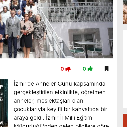
0
0
İzmir’de Anneler Günü kapsamında
gerçekleştirilen etkinlikte, öğretmen
anneler, meslektaşları olan
çocuklarıyla keyifli bir kahvaltıda bir
araya geldi. İzmir İl Milli Eğitim
Müdürlüğü’nden gelen bilgilere göre,