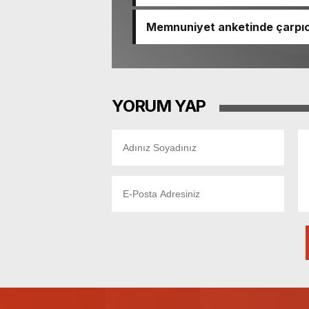
Memnuniyet anketinde çarpıcı
Ömer Eşki ilk sırada
YORUM YAP