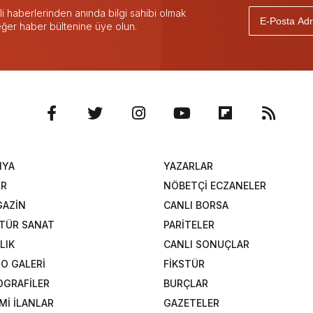
 haberlerinden anında bilgi sahibi olmak
 eğer haber bültenine üye olun.
NYA
YAZARLAR
OR
NÖBETÇİ ECZANELER
AZİN
CANLI BORSA
TÜR SANAT
PARİTELER
LIK
CANLI SONUÇLAR
O GALERİ
FİKSTÜR
OGRAFİLER
BURÇLAR
Mİ İLANLAR
GAZETELER