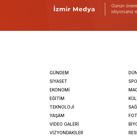
Günün önemli
istiyorsanız
GÜNDEM
DÜ
SİYASET
SP
EKONOMİ
MAG
EĞİTİM
KÜL
TEKNOLOJİ
SAĞ
YAŞAM
FOT
VIDEO GALERİ
BİY
VİZYONDAKİLER
RES