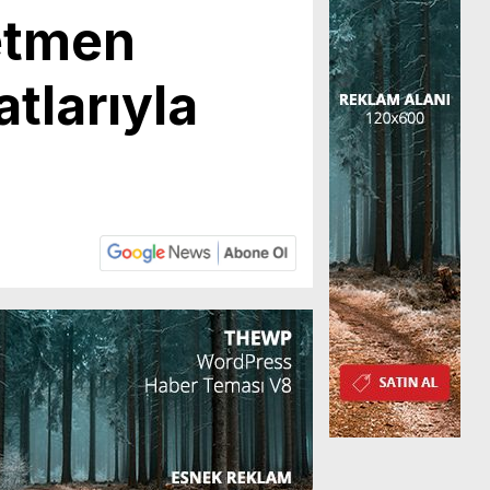
retmen
atlarıyla