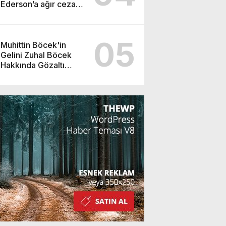
Ederson’a ağır ceza
yolda!
05
Muhittin Böcek'in
Gelini Zuhal Böcek
Hakkında Gözaltı
Kararı!