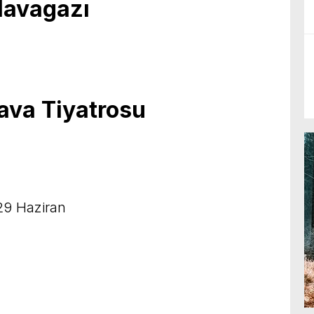
Havagazı
n
ava Tiyatrosu
29 Haziran