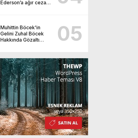
Ederson’a ağır ceza
yolda!
05
Muhittin Böcek'in
Gelini Zuhal Böcek
Hakkında Gözaltı
Kararı!