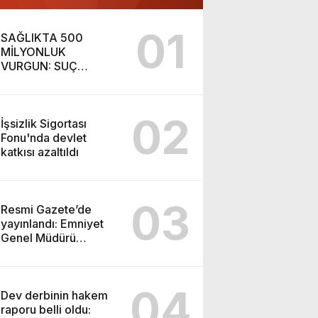
01
SAĞLIKTA 500
MİLYONLUK
VURGUN: SUÇ
ŞEBEKESİ KAÇIŞ İÇİN
DÜĞMEYE BASTI!
02
İşsizlik Sigortası
Fonu'nda devlet
katkısı azaltıldı
03
Resmi Gazete’de
yayınlandı: Emniyet
Genel Müdürü
görevden alındı!
04
Dev derbinin hakem
raporu belli oldu: