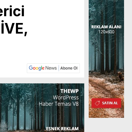
rici
İVE,