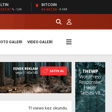
LTIN
BITCOIN
.037,61
64.467,99
% -1,69
-0.568
k sırada
FOTO GALERİ
VIDEO GALERİ
rı yük kazaya neden oldu
üzüntülerini paylaştı
!
11 views kez okundu.