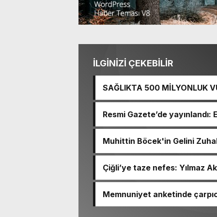
İLGİNİZİ ÇEKEBİLİR
SAĞLIKTA 500 MİLYONLUK V
BASTI!
Resmi Gazete’de yayınlandı: 
Muhittin Böcek'in Gelini Zuha
Çiğli’ye taze nefes: Yılmaz Ak
Memnuniyet anketinde çarpıcı
Ömer Eşki ilk sırada