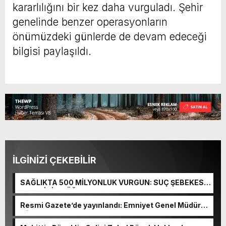
kararlılığını bir kez daha vurguladı. Şehir
genelinde benzer operasyonların
önümüzdeki günlerde de devam edeceği
bilgisi paylaşıldı.
İLGİNİZİ ÇEKEBİLİR
SAĞLIKTA 500 MİLYONLUK VURGUN: SUÇ ŞEBEKESİ
KAÇIŞ İÇİN DÜĞMEYE BASTI!
Resmi Gazete’de yayınlandı: Emniyet Genel Müdürü
görevden alındı!