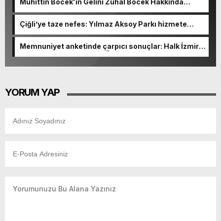
Muhittin Böcek'in Gelini Zuhal Böcek Hakkında
Gözaltı Kararı!
Çiğli’ye taze nefes: Yılmaz Aksoy Parkı hizmete
açıldı
Memnuniyet anketinde çarpıcı sonuçlar: Halk İzmirli
başkanlardan memnun, Ömer Eşki ilk sırada
YORUM YAP