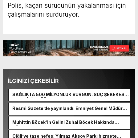
Polis, kaçan sürücünün yakalanması için
çalışmalarını sürdürüyor.
İLGİNİZİ ÇEKEBİLİR
SAĞLIKTA 500 MİLYONLUK VURGUN: SUÇ ŞEBEKESİ
KAÇIŞ İÇİN DÜĞMEYE BASTI!
Resmi Gazete’de yayınlandı: Emniyet Genel Müdürü
görevden alındı!
Muhittin Böcek'in Gelini Zuhal Böcek Hakkında
Gözaltı Kararı!
Çiğli’ye taze nefes: Yılmaz Aksoy Parkı hizmete