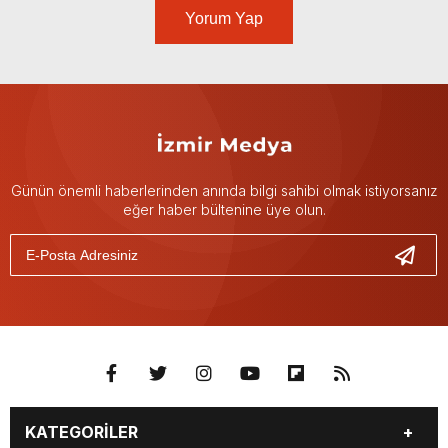
Yorum Yap
Günün önemli haberlerinden anında bilgi sahibi olmak istiyorsanız
eğer haber bültenine üye olun.
KATEGORİLER