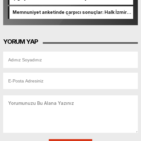
açıldı
Memnuniyet anketinde çarpıcı sonuçlar: Halk İzmirli
başkanlardan memnun, Ömer Eşki ilk sırada
YORUM YAP