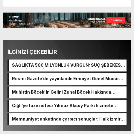
İLGİNİZİ ÇEKEBİLİR
SAĞLIKTA 500 MİLYONLUK VURGUN: SUÇ ŞEBEKESİ
KAÇIŞ İÇİN DÜĞMEYE BASTI!
Resmi Gazete’de yayınlandı: Emniyet Genel Müdürü
görevden alındı!
Muhittin Böcek'in Gelini Zuhal Böcek Hakkında
Gözaltı Kararı!
Çiğli’ye taze nefes: Yılmaz Aksoy Parkı hizmete
açıldı
Memnuniyet anketinde çarpıcı sonuçlar: Halk İzmirli
başkanlardan memnun, Ömer Eşki ilk sırada