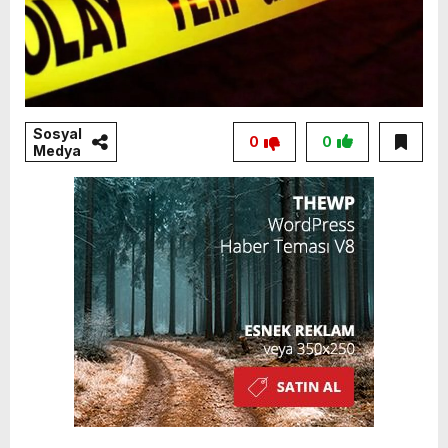
Sosyal
0
0
Medya