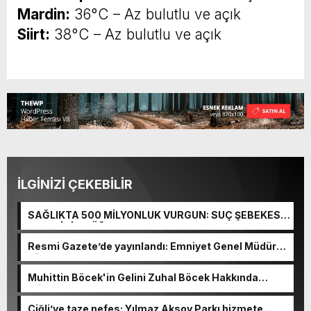
Mardin:
36°C – Az bulutlu ve açık
Siirt:
38°C – Az bulutlu ve açık
İLGİNİZİ ÇEKEBİLİR
SAĞLIKTA 500 MİLYONLUK VURGUN: SUÇ ŞEBEKESİ
KAÇIŞ İÇİN DÜĞMEYE BASTI!
Resmi Gazete’de yayınlandı: Emniyet Genel Müdürü
görevden alındı!
Muhittin Böcek'in Gelini Zuhal Böcek Hakkında
Gözaltı Kararı!
Çiğli’ye taze nefes: Yılmaz Aksoy Parkı hizmete