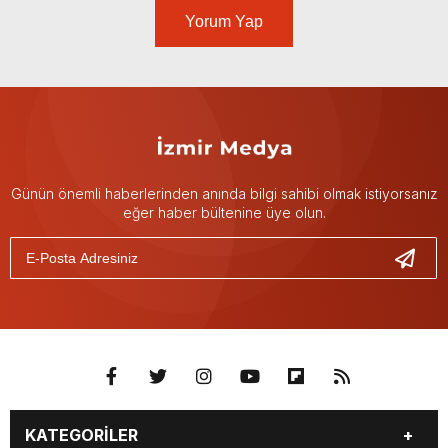
Yorum Yap
Günün önemli haberlerinden anında bilgi sahibi olmak istiyorsanız
eğer haber bültenine üye olun.
KATEGORİLER