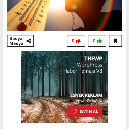
Sosyal
0
0
Medya