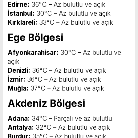
Edirne:
36°C – Az bulutlu ve açık
İstanbul:
30°C – Az bulutlu ve açık
Kırklareli:
33°C – Az bulutlu ve açık
Ege Bölgesi
Afyonkarahisar:
30°C – Az bulutlu ve
açık
Denizli:
36°C – Az bulutlu ve açık
İzmir:
36°C – Az bulutlu ve açık
Muğla:
37°C – Az bulutlu ve açık
Akdeniz Bölgesi
Adana:
34°C – Parçalı ve az bulutlu
Antalya:
32°C – Az bulutlu ve açık
Burdur:
35°C – Az bulutlu ve açık