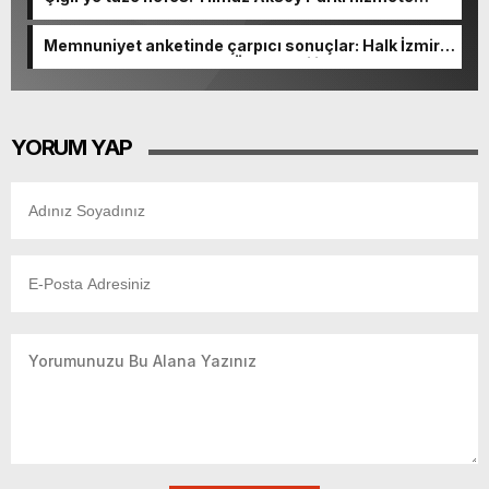
açıldı
Memnuniyet anketinde çarpıcı sonuçlar: Halk İzmirli
başkanlardan memnun, Ömer Eşki ilk sırada
YORUM YAP