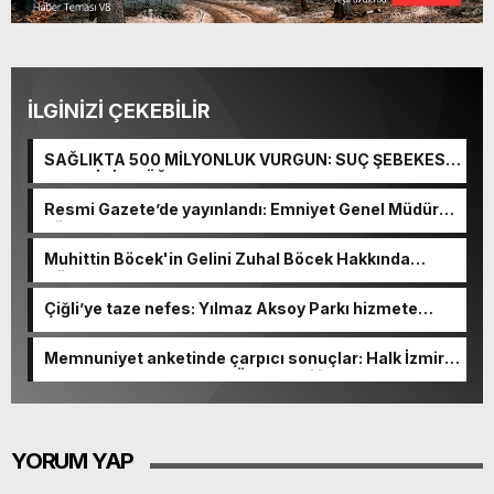
İLGİNİZİ ÇEKEBİLİR
SAĞLIKTA 500 MİLYONLUK VURGUN: SUÇ ŞEBEKESİ
KAÇIŞ İÇİN DÜĞMEYE BASTI!
Resmi Gazete’de yayınlandı: Emniyet Genel Müdürü
görevden alındı!
Muhittin Böcek'in Gelini Zuhal Böcek Hakkında
Gözaltı Kararı!
Çiğli’ye taze nefes: Yılmaz Aksoy Parkı hizmete
açıldı
Memnuniyet anketinde çarpıcı sonuçlar: Halk İzmirli
başkanlardan memnun, Ömer Eşki ilk sırada
YORUM YAP