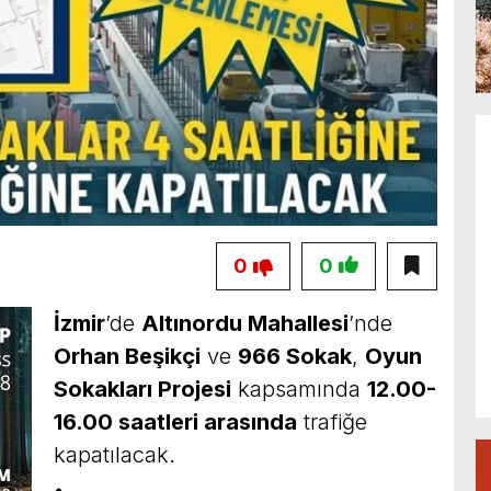
0
0
İzmir
’de
Altınordu Mahallesi
’nde
Orhan Beşikçi
ve
966 Sokak
,
Oyun
Sokakları Projesi
kapsamında
12.00-
16.00 saatleri arasında
trafiğe
kapatılacak.