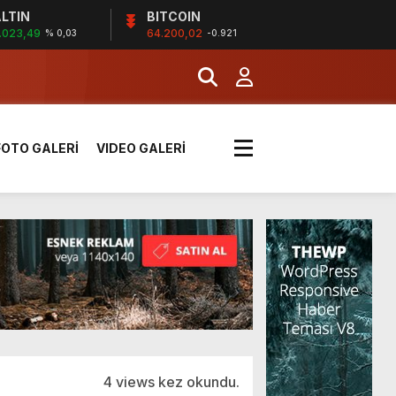
LTIN
BITCOIN
.023,49
64.200,02
% 0,03
-0.921
k sırada
FOTO GALERİ
VIDEO GALERİ
rı yük kazaya neden oldu
üzüntülerini paylaştı
!
4 views kez okundu.