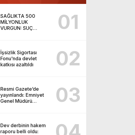
01
SAĞLIKTA 500
MİLYONLUK
VURGUN: SUÇ
ŞEBEKESİ KAÇIŞ İÇİN
DÜĞMEYE BASTI!
02
İşsizlik Sigortası
Fonu'nda devlet
katkısı azaltıldı
03
Resmi Gazete’de
yayınlandı: Emniyet
Genel Müdürü
görevden alındı!
04
Dev derbinin hakem
raporu belli oldu: