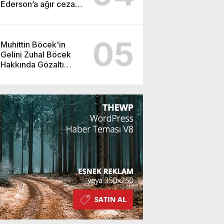
Ederson’a ağır ceza
yolda!
05
Muhittin Böcek'in
Gelini Zuhal Böcek
Hakkında Gözaltı
Kararı!