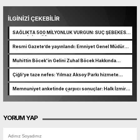
İLGİNİZİ ÇEKEBİLİR
SAĞLIKTA 500 MİLYONLUK VURGUN: SUÇ ŞEBEKESİ
KAÇIŞ İÇİN DÜĞMEYE BASTI!
Resmi Gazete’de yayınlandı: Emniyet Genel Müdürü
görevden alındı!
Muhittin Böcek'in Gelini Zuhal Böcek Hakkında
Gözaltı Kararı!
Çiğli’ye taze nefes: Yılmaz Aksoy Parkı hizmete
açıldı
Memnuniyet anketinde çarpıcı sonuçlar: Halk İzmirli
başkanlardan memnun, Ömer Eşki ilk sırada
YORUM YAP