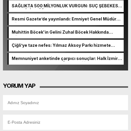
SAĞLIKTA 500 MİLYONLUK VURGUN: SUÇ ŞEBEKESİ
KAÇIŞ İÇİN DÜĞMEYE BASTI!
Resmi Gazete’de yayınlandı: Emniyet Genel Müdürü
görevden alındı!
Muhittin Böcek'in Gelini Zuhal Böcek Hakkında
Gözaltı Kararı!
Çiğli’ye taze nefes: Yılmaz Aksoy Parkı hizmete
açıldı
Memnuniyet anketinde çarpıcı sonuçlar: Halk İzmirli
başkanlardan memnun, Ömer Eşki ilk sırada
YORUM YAP