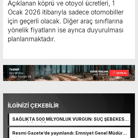
Açıklanan köprü ve otoyol ücretleri, 1
Ocak 2026 itibarıyla sadece otomobiller
için geçerli olacak. Diğer araç sınıflarına
yönelik fiyatların ise ayrıca duyurulması
planlanmaktadır.
İLGİNİZİ ÇEKEBİLİR
SAĞLIKTA 500 MİLYONLUK VURGUN: SUÇ ŞEBEKESİ
KAÇIŞ İÇİN DÜĞMEYE BASTI!
Resmi Gazete’de yayınlandı: Emniyet Genel Müdürü