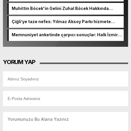
görevden alındı!
Muhittin Böcek'in Gelini Zuhal Böcek Hakkında
Gözaltı Kararı!
Çiğli’ye taze nefes: Yılmaz Aksoy Parkı hizmete
açıldı
Memnuniyet anketinde çarpıcı sonuçlar: Halk İzmirli
başkanlardan memnun, Ömer Eşki ilk sırada
YORUM YAP