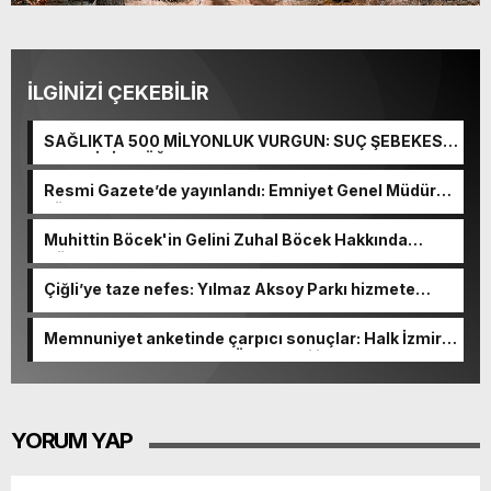
İLGİNİZİ ÇEKEBİLİR
SAĞLIKTA 500 MİLYONLUK VURGUN: SUÇ ŞEBEKESİ
KAÇIŞ İÇİN DÜĞMEYE BASTI!
Resmi Gazete’de yayınlandı: Emniyet Genel Müdürü
görevden alındı!
Muhittin Böcek'in Gelini Zuhal Böcek Hakkında
Gözaltı Kararı!
Çiğli’ye taze nefes: Yılmaz Aksoy Parkı hizmete
açıldı
Memnuniyet anketinde çarpıcı sonuçlar: Halk İzmirli
başkanlardan memnun, Ömer Eşki ilk sırada
YORUM YAP