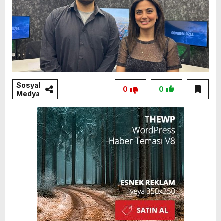
Sosyal
0
0
Medya