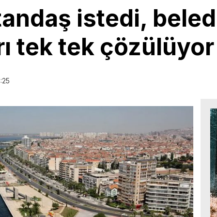
tandaş istedi, beled
rı tek tek çözülüyor
:25