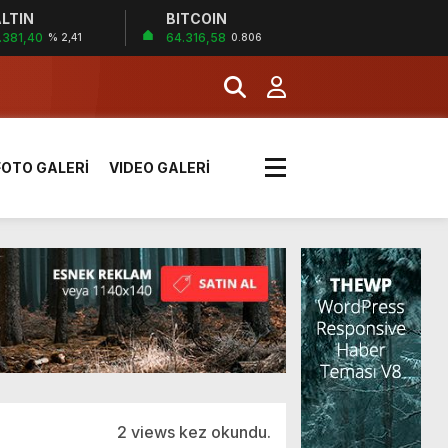
LTIN
BITCOIN
.381,40
64.316,58
% 2,41
0.806
k sırada
FOTO GALERİ
VIDEO GALERİ
rı yük kazaya neden oldu
üzüntülerini paylaştı
!
2 views kez okundu.