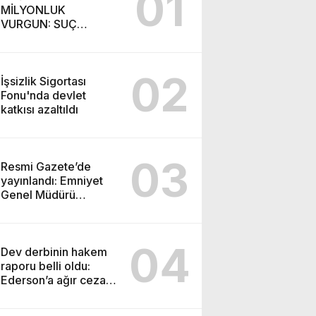
01
MİLYONLUK
VURGUN: SUÇ
ŞEBEKESİ KAÇIŞ İÇİN
DÜĞMEYE BASTI!
02
İşsizlik Sigortası
Fonu'nda devlet
katkısı azaltıldı
03
Resmi Gazete’de
yayınlandı: Emniyet
Genel Müdürü
görevden alındı!
04
Dev derbinin hakem
raporu belli oldu:
Ederson’a ağır ceza
yolda!