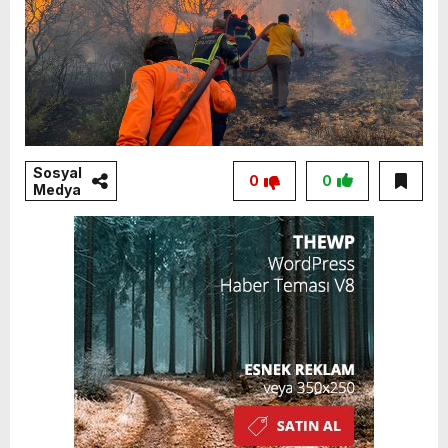
Sosyal
0
0
Medya