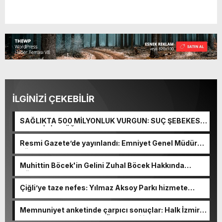
İLGİNİZİ ÇEKEBİLİR
SAĞLIKTA 500 MİLYONLUK VURGUN: SUÇ ŞEBEKESİ
KAÇIŞ İÇİN DÜĞMEYE BASTI!
Resmi Gazete’de yayınlandı: Emniyet Genel Müdürü
görevden alındı!
Muhittin Böcek'in Gelini Zuhal Böcek Hakkında
Gözaltı Kararı!
Çiğli’ye taze nefes: Yılmaz Aksoy Parkı hizmete
açıldı
Memnuniyet anketinde çarpıcı sonuçlar: Halk İzmirli
başkanlardan memnun, Ömer Eşki ilk sırada