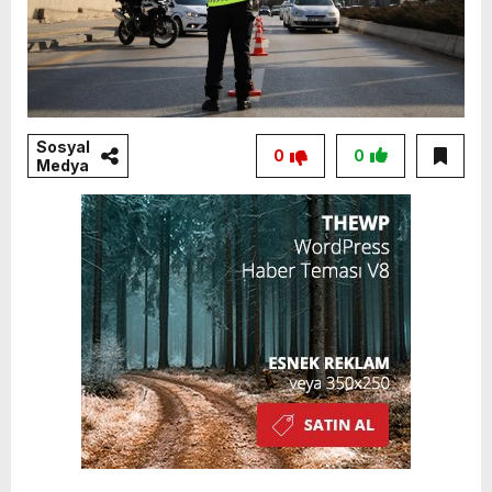
Sosyal
0
0
Medya