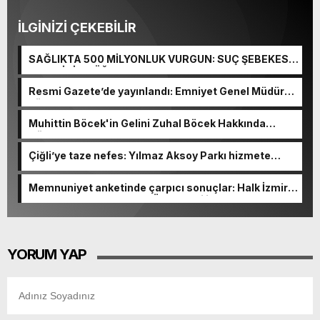
İLGİNİZİ ÇEKEBİLİR
SAĞLIKTA 500 MİLYONLUK VURGUN: SUÇ ŞEBEKESİ
KAÇIŞ İÇİN DÜĞMEYE BASTI!
Resmi Gazete’de yayınlandı: Emniyet Genel Müdürü
görevden alındı!
Muhittin Böcek'in Gelini Zuhal Böcek Hakkında
Gözaltı Kararı!
Çiğli’ye taze nefes: Yılmaz Aksoy Parkı hizmete
açıldı
Memnuniyet anketinde çarpıcı sonuçlar: Halk İzmirli
başkanlardan memnun, Ömer Eşki ilk sırada
YORUM YAP