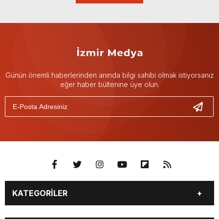
Günün önemli haberlerinden anında bilgi sahibi olmak istiyorsanız
eğer haber bültenine üye olun.
KATEGORİLER
GÜNDEM
DÜNYA