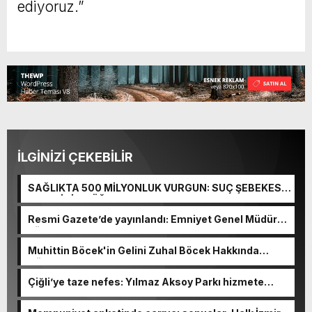
ediyoruz.”
İLGİNİZİ ÇEKEBİLİR
SAĞLIKTA 500 MİLYONLUK VURGUN: SUÇ ŞEBEKESİ
KAÇIŞ İÇİN DÜĞMEYE BASTI!
Resmi Gazete’de yayınlandı: Emniyet Genel Müdürü
görevden alındı!
Muhittin Böcek'in Gelini Zuhal Böcek Hakkında
Gözaltı Kararı!
Çiğli’ye taze nefes: Yılmaz Aksoy Parkı hizmete
açıldı