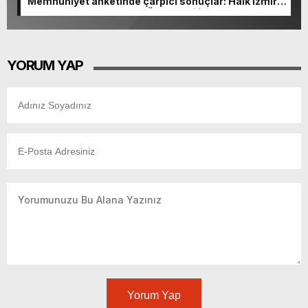
Memnuniyet anketinde çarpıcı sonuçlar: Halk İzmirli
başkanlardan memnun, Ömer Eşki ilk sırada
YORUM YAP
Yorum Yap