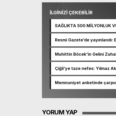
İLGİNİZİ ÇEKEBİLİR
SAĞLIKTA 500 MİLYONLUK V
BASTI!
Resmi Gazete’de yayınlandı: 
Muhittin Böcek'in Gelini Zuha
Çiğli’ye taze nefes: Yılmaz Ak
Memnuniyet anketinde çarpıcı
Ömer Eşki ilk sırada
YORUM YAP