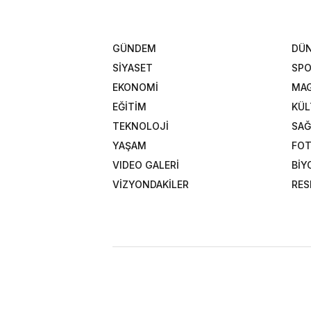
GÜNDEM
DÜ
SİYASET
SP
EKONOMİ
MAG
EĞİTİM
KÜL
TEKNOLOJİ
SAĞ
YAŞAM
FOT
VIDEO GALERİ
BİY
VİZYONDAKİLER
RES