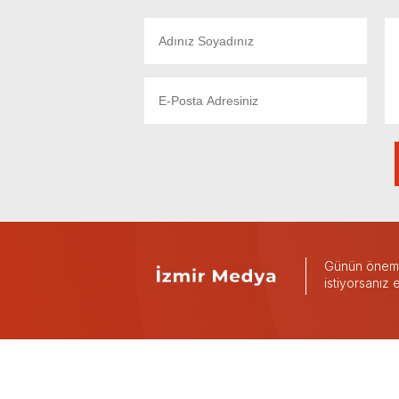
Günün önemli
istiyorsanız