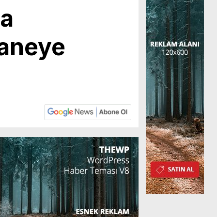
da
taneye