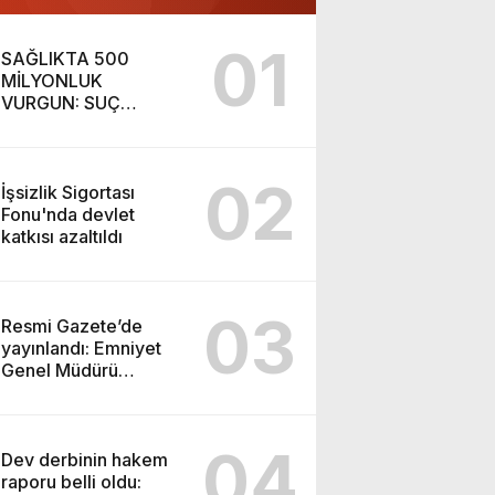
01
SAĞLIKTA 500
MİLYONLUK
VURGUN: SUÇ
ŞEBEKESİ KAÇIŞ İÇİN
DÜĞMEYE BASTI!
02
İşsizlik Sigortası
Fonu'nda devlet
katkısı azaltıldı
03
Resmi Gazete’de
yayınlandı: Emniyet
Genel Müdürü
görevden alındı!
04
Dev derbinin hakem
raporu belli oldu: