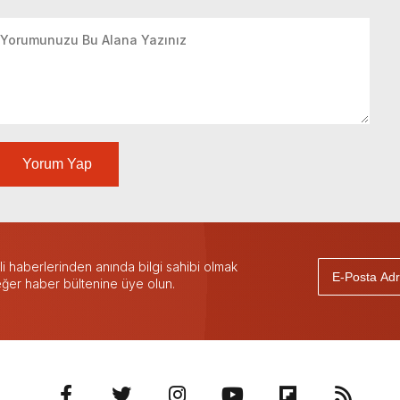
Yorum Yap
 haberlerinden anında bilgi sahibi olmak
 eğer haber bültenine üye olun.