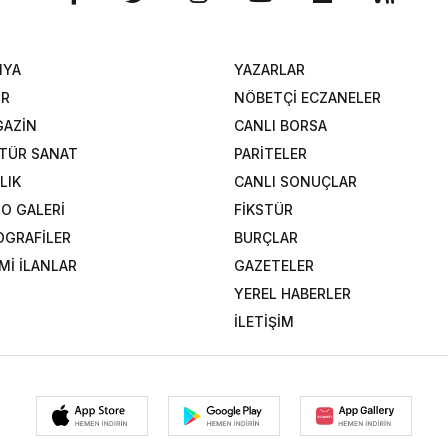
NYA
YAZARLAR
OR
NÖBETÇİ ECZANELER
AZİN
CANLI BORSA
TÜR SANAT
PARİTELER
LIK
CANLI SONUÇLAR
O GALERİ
FİKSTÜR
OGRAFİLER
BURÇLAR
Mİ İLANLAR
GAZETELER
YEREL HABERLER
İLETİŞİM