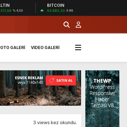
LTIN
BITCOIN
!
.511,98
64.885,50
% 4,50
0.86
k sırada
FOTO GALERİ
VIDEO GALERİ
rı yük kazaya neden oldu
üzüntülerini paylaştı
!
3 views kez okundu.