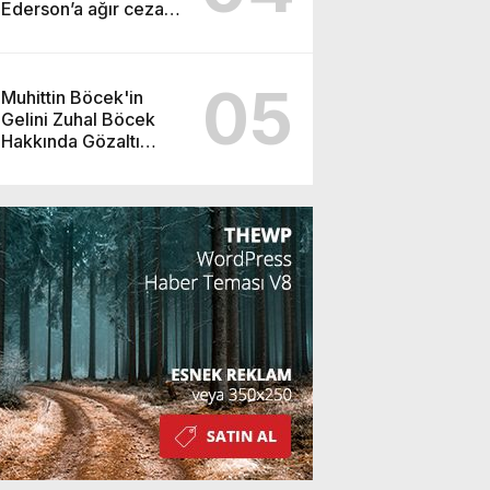
Ederson’a ağır ceza
yolda!
05
Muhittin Böcek'in
Gelini Zuhal Böcek
Hakkında Gözaltı
Kararı!