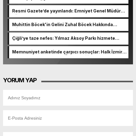
KAÇIŞ İÇİN DÜĞMEYE BASTI!
Resmi Gazete’de yayınlandı: Emniyet Genel Müdürü
görevden alındı!
Muhittin Böcek'in Gelini Zuhal Böcek Hakkında
Gözaltı Kararı!
Çiğli’ye taze nefes: Yılmaz Aksoy Parkı hizmete
açıldı
Memnuniyet anketinde çarpıcı sonuçlar: Halk İzmirli
başkanlardan memnun, Ömer Eşki ilk sırada
YORUM YAP