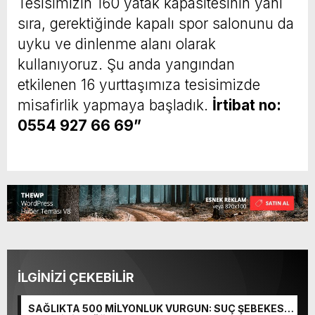
Tesisimizin 160 yatak kapasitesinin yanı
sıra, gerektiğinde kapalı spor salonunu da
uyku ve dinlenme alanı olarak
kullanıyoruz. Şu anda yangından
etkilenen 16 yurttaşımıza tesisimizde
misafirlik yapmaya başladık.
İrtibat no:
0554 927 66 69”
İLGİNİZİ ÇEKEBİLİR
SAĞLIKTA 500 MİLYONLUK VURGUN: SUÇ ŞEBEKESİ