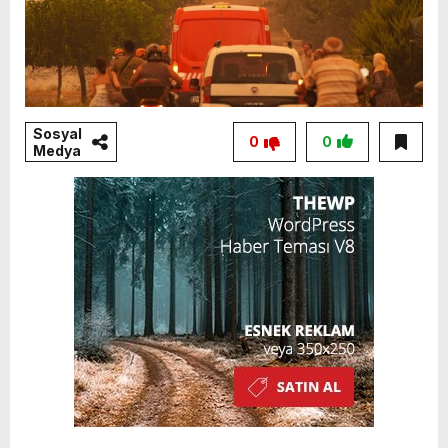
Sosyal
0
0
Medya