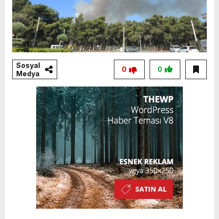
Sosyal
0
0
Medya