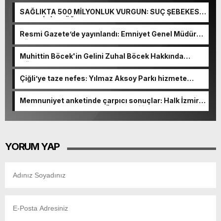
SAĞLIKTA 500 MİLYONLUK VURGUN: SUÇ ŞEBEKESİ
KAÇIŞ İÇİN DÜĞMEYE BASTI!
Resmi Gazete’de yayınlandı: Emniyet Genel Müdürü
görevden alındı!
Muhittin Böcek'in Gelini Zuhal Böcek Hakkında
Gözaltı Kararı!
Çiğli’ye taze nefes: Yılmaz Aksoy Parkı hizmete
açıldı
Memnuniyet anketinde çarpıcı sonuçlar: Halk İzmirli
başkanlardan memnun, Ömer Eşki ilk sırada
YORUM YAP