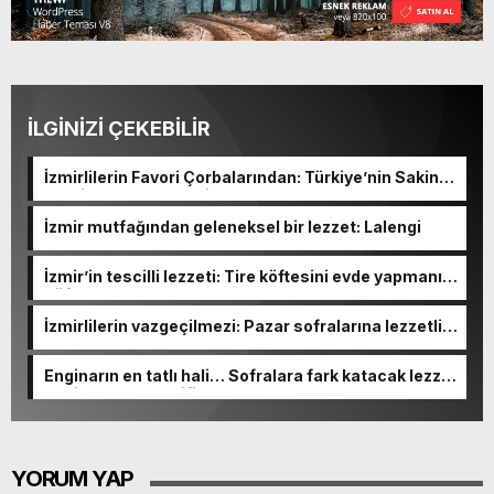
İLGİNİZİ ÇEKEBİLİR
İzmirlilerin Favori Çorbalarından: Türkiye’nin Sakin
Şehrinden Çıkan Eşsiz Lezzet
İzmir mutfağından geleneksel bir lezzet: Lalengi
İzmir’in tescilli lezzeti: Tire köftesini evde yapmanın
püf noktaları
İzmirlilerin vazgeçilmezi: Pazar sofralarına lezzetli
dokunuş
Enginarın en tatlı hali… Sofralara fark katacak lezzet
enginar tatlısı tarifi
YORUM YAP