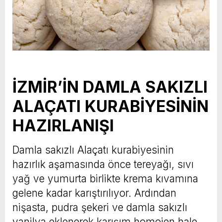
İZMİR’İN DAMLA SAKIZLI
ALAÇATI KURABİYESİNİN
HAZIRLANIŞI
Damla sakızlı Alaçatı kurabiyesinin
hazırlık aşamasında önce tereyağı, sıvı
yağ ve yumurta birlikte krema kıvamına
gelene kadar karıştırılıyor. Ardından
nişasta, pudra şekeri ve damla sakızlı
vanilya eklenerek karışım homojen hale