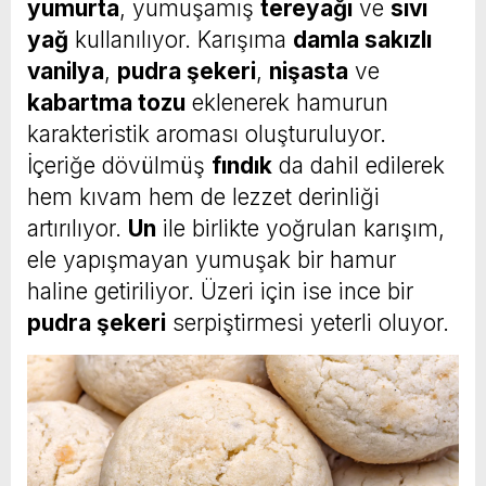
yumurta
, yumuşamış
tereyağı
ve
sıvı
yağ
kullanılıyor. Karışıma
damla sakızlı
vanilya
,
pudra şekeri
,
nişasta
ve
kabartma tozu
eklenerek hamurun
karakteristik aroması oluşturuluyor.
İçeriğe dövülmüş
fındık
da dahil edilerek
hem kıvam hem de lezzet derinliği
artırılıyor.
Un
ile birlikte yoğrulan karışım,
ele yapışmayan yumuşak bir hamur
haline getiriliyor. Üzeri için ise ince bir
pudra şekeri
serpiştirmesi yeterli oluyor.