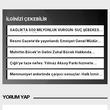
İLGİNİZİ ÇEKEBİLİR
SAĞLIKTA 500 MİLYONLUK VURGUN: SUÇ ŞEBEKESİ
KAÇIŞ İÇİN DÜĞMEYE BASTI!
Resmi Gazete’de yayınlandı: Emniyet Genel Müdürü
görevden alındı!
Muhittin Böcek'in Gelini Zuhal Böcek Hakkında
Gözaltı Kararı!
Çiğli’ye taze nefes: Yılmaz Aksoy Parkı hizmete
açıldı
Memnuniyet anketinde çarpıcı sonuçlar: Halk İzmirli
başkanlardan memnun, Ömer Eşki ilk sırada
YORUM YAP