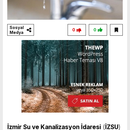
Sosyal
0
0
Medya
İzmir Su ve Kanalizasyon İdaresi
(
İZSU
)