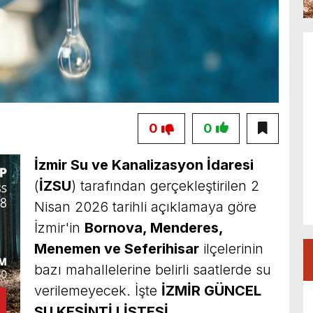
0
0
İzmir Su ve Kanalizasyon İdaresi
(
İZSU
) tarafından gerçekleştirilen 2
Nisan 2026 tarihli açıklamaya göre
İzmir'in
Bornova, Menderes,
Menemen ve Seferihisar
ilçelerinin
bazı mahallelerine belirli saatlerde su
verilemeyecek. İşte
İZMİR GÜNCEL
SU KESİNTİ LİSTESİ…