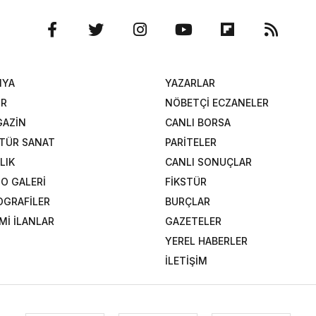
NYA
YAZARLAR
OR
NÖBETÇİ ECZANELER
AZİN
CANLI BORSA
TÜR SANAT
PARİTELER
LIK
CANLI SONUÇLAR
O GALERİ
FİKSTÜR
OGRAFİLER
BURÇLAR
Mİ İLANLAR
GAZETELER
YEREL HABERLER
İLETİŞİM