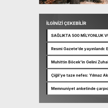
İLGİNİZİ ÇEKEBİLİR
SAĞLIKTA 500 MİLYONLUK V
BASTI!
Resmi Gazete’de yayınlandı: 
Muhittin Böcek'in Gelini Zuha
Çiğli’ye taze nefes: Yılmaz Ak
Memnuniyet anketinde çarpıcı
Ömer Eşki ilk sırada