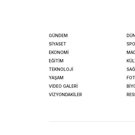
GÜNDEM
DÜ
SİYASET
SP
EKONOMİ
MAG
EĞİTİM
KÜL
TEKNOLOJİ
SAĞ
YAŞAM
FOT
VIDEO GALERİ
BİY
VİZYONDAKİLER
RES