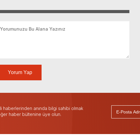
Yorum Yap
 haberlerinden anında bilgi sahibi olmak
 eğer haber bültenine üye olun.