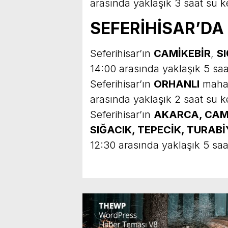
arasında yaklaşık 3 saat su kes
SEFERİHİSAR’DA 
Seferihisar’ın
CAMİKEBİR
,
S
14:00 arasında yaklaşık 5 saat
Seferihisar’ın
ORHANLI
mahal
arasında yaklaşık 2 saat su kes
Seferihisar’ın
AKARCA, CAMİ
SIĞACIK, TEPECİK, TURABİ
12:30 arasında yaklaşık 5 saat