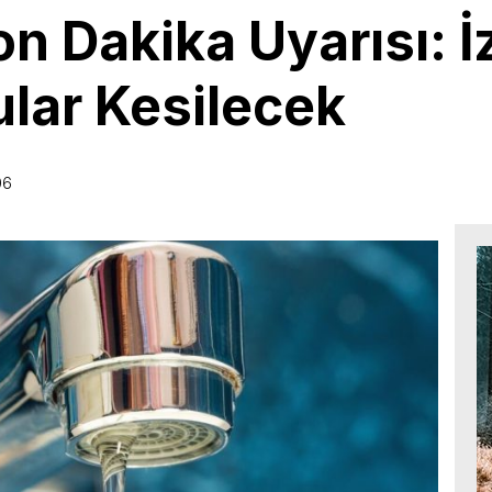
n Dakika Uyarısı: İ
ular Kesilecek
06