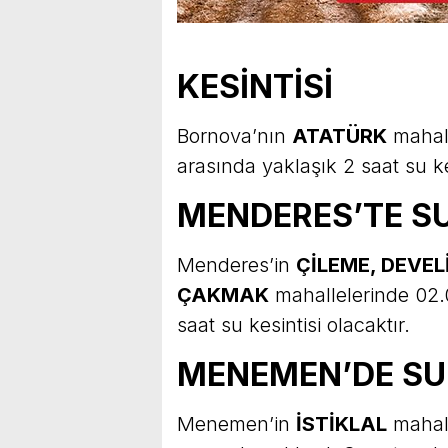
KESİNTİSİ
Bornova’nın
ATATÜRK
mahall
arasında yaklaşık 2 saat su kes
MENDERES’TE SU
Menderes’in
ÇİLEME, DEVELİ
ÇAKMAK
mahallelerinde 02.
saat su kesintisi olacaktır.
MENEMEN’DE SU 
Menemen’in
İSTİKLAL
mahall