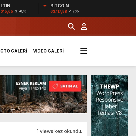
LTIN
BITCOIN
!
.015,65
63.117,98
% -0,10
-1.205
k sırada
FOTO GALERİ
VIDEO GALERİ
rı yük kazaya neden oldu
üzüntülerini paylaştı
!
1 views kez okundu.