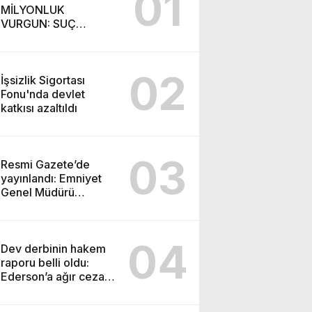
01
MİLYONLUK
VURGUN: SUÇ
ŞEBEKESİ KAÇIŞ İÇİN
DÜĞMEYE BASTI!
02
İşsizlik Sigortası
Fonu'nda devlet
katkısı azaltıldı
03
Resmi Gazete’de
yayınlandı: Emniyet
Genel Müdürü
görevden alındı!
04
Dev derbinin hakem
raporu belli oldu:
Ederson’a ağır ceza
yolda!