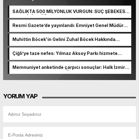
SAĞLIKTA 500 MİLYONLUK VURGUN: SUÇ ŞEBEKESİ
KAÇIŞ İÇİN DÜĞMEYE BASTI!
Resmi Gazete’de yayınlandı: Emniyet Genel Müdürü
görevden alındı!
Muhittin Böcek'in Gelini Zuhal Böcek Hakkında
Gözaltı Kararı!
Çiğli’ye taze nefes: Yılmaz Aksoy Parkı hizmete
açıldı
Memnuniyet anketinde çarpıcı sonuçlar: Halk İzmirli
başkanlardan memnun, Ömer Eşki ilk sırada
YORUM YAP