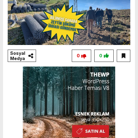
Sosyal
0
0
Medya