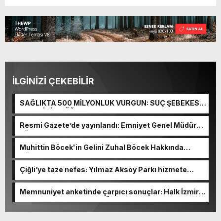
İLGİNİZİ ÇEKEBİLİR
SAĞLIKTA 500 MİLYONLUK VURGUN: SUÇ ŞEBEKESİ
KAÇIŞ İÇİN DÜĞMEYE BASTI!
Resmi Gazete’de yayınlandı: Emniyet Genel Müdürü
görevden alındı!
Muhittin Böcek'in Gelini Zuhal Böcek Hakkında
Gözaltı Kararı!
Çiğli’ye taze nefes: Yılmaz Aksoy Parkı hizmete
açıldı
Memnuniyet anketinde çarpıcı sonuçlar: Halk İzmirli
başkanlardan memnun, Ömer Eşki ilk sırada