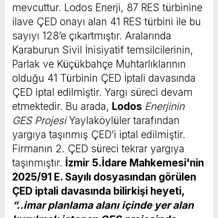
mevcuttur. Lodos Enerji, 87 RES türbinine
ilave ÇED onayı alan 41 RES türbini ile bu
sayıyı 128’e çıkartmıştır. Aralarında
Karaburun Sivil İnisiyatif temsilcilerinin,
Parlak ve Küçükbahçe Muhtarlıklarının
olduğu 41 Türbinin ÇED İptali davasında
ÇED iptal edilmiştir. Yargı süreci devam
etmektedir. Bu arada,
Lodos
Enerjinin
GES Projesi
Yaylaköylüler tarafından
yargıya taşınmış ÇED’i iptal edilmiştir.
Firmanın 2. ÇED süreci tekrar yargıya
taşınmıştır.
İzmir 5.İdare Mahkemesi'nin
2025/91 E. Sayılı dosyasından görülen
ÇED iptali davasında bilirkişi heyeti,
“..imar planlama alanı içinde yer alan