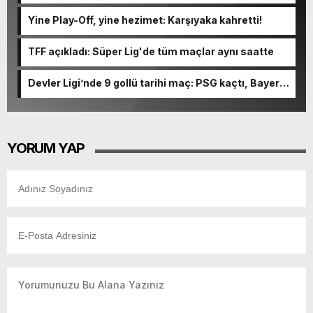
Ormanspor'u evinde 90-92 devirdi
Yine Play-Off, yine hezimet: Karşıyaka kahretti!
TFF açıkladı: Süper Lig'de tüm maçlar aynı saatte
Devler Ligi’nde 9 gollü tarihi maç: PSG kaçtı, Bayern
kovaladı!
YORUM YAP