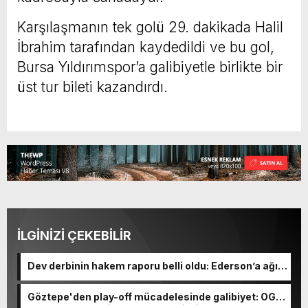
Karşılaşmanın tek golü 29. dakikada Halil
İbrahim tarafından kaydedildi ve bu gol,
Bursa Yıldırımspor’a galibiyetle birlikte bir
üst tur bileti kazandırdı.
İLGİNİZİ ÇEKEBİLİR
Dev derbinin hakem raporu belli oldu: Ederson’a ağır
ceza yolda!
Göztepe'den play-off mücadelesinde galibiyet: OGM